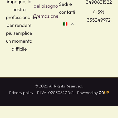
impegno, la
3490831522
Sedi e
del bisogno
nostra
contatti
(+39)
Cremazione
professionalità
335249972
per rendere
più semplice
un momento
difficile
© 2026 All Rights Reserved.
Privacy policy
– P.IVA: 02030840041 – Powered by
00
UP