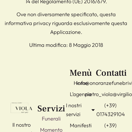
14 del Regolamento (UE) 2016/679.
Ove non diversamente specificato, questa
informativa privacy riguarda esclusivamente questa
Applicazione.
Ultima modifica: 8 Maggio 2018
Menù
Contatti
Home
info@onoranzefunebrivi
L’agenzia
pietro_viola@virgilio
I nostri
(+39)
Servizi
servizi
0174329104
Funerali
​Il nostro
Manifesti
(+39)
Momento