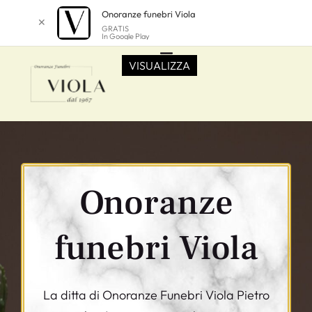
Onoranze funebri Viola
✕
GRATIS
In Google Play
VISUALIZZA
Onoranze
funebri Viola
La ditta di Onoranze Funebri Viola Pietro